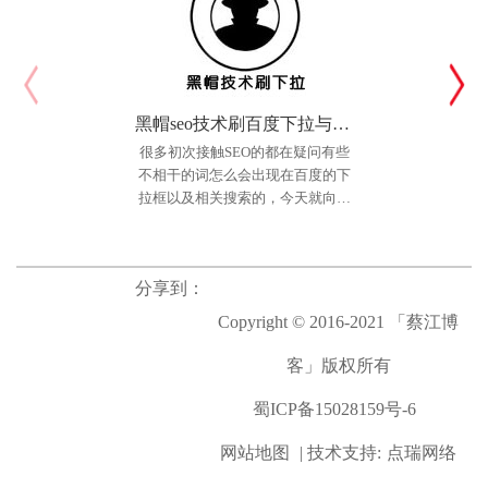
黑帽seo技术刷百度下拉与相关搜索个人实践法
很多初次接触SEO的都在疑问有些
不相干的词怎么会出现在百度的下
拉框以及相关搜索的，今天就向大
一装ERP（软件类）
家简单介绍下一个最简单也很容易
网站介绍： 成都一装科技
实现的方法，教你如何上百度下拉
有限公司是一家致力于推动家装企
选单，黑帽手法
业实现互联网信息化、智能化、模
分享到：
块化、产业化发展的高新技术企
Copyright © 2016-2021 「蔡江博
业。 公司结合云计算、大数
据、AI技术等，基于中国装修企业
客」版权所有
所面临的管理问题所研发出
蜀ICP备15028159号-6
网站地图
| 技术支持:
点瑞网络