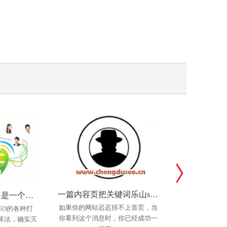
一篇内容页把关键词乐山seo优化排名到第一！！
不懂产品的SEO不是一个好运营，SEO高手必修
如果你的网站迟迟排不上首页，当
SEO优化老铁
EO的各种打
你看到这个消息时，你已经成功一
不断调整用户比
算法，确实灭