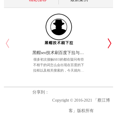
黑帽seo技术刷百度下拉与相关搜索个人实践法
很多初次接触SEO的都在疑问有些
不相干的词怎么会出现在百度的下
拉框以及相关搜索的，今天就向大
一装ERP（软件类）
家简单介绍下一个最简单也很容易
网站介绍： 成都一装科技
实现的方法，教你如何上百度下拉
有限公司是一家致力于推动家装企
选单，黑帽手法
业实现互联网信息化、智能化、模
分享到：
块化、产业化发展的高新技术企
Copyright © 2016-2021 「蔡江博
业。 公司结合云计算、大数
据、AI技术等，基于中国装修企业
客」版权所有
所面临的管理问题所研发出