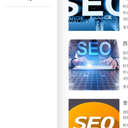
性
时
些
作
资
浏
查
西
如
知
不
时
大
作
掘
浏
查
资
资
联
要
时