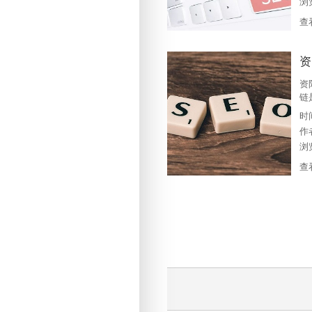
浏
查
资
资
链
之
时
的
作
几
浏
查