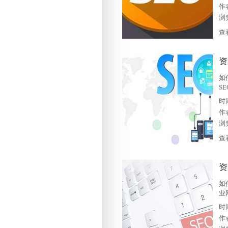
问
作
面
浏
查
资
如
S
响
时
词
作
些
浏
查
如
业
好
时
结
作
于