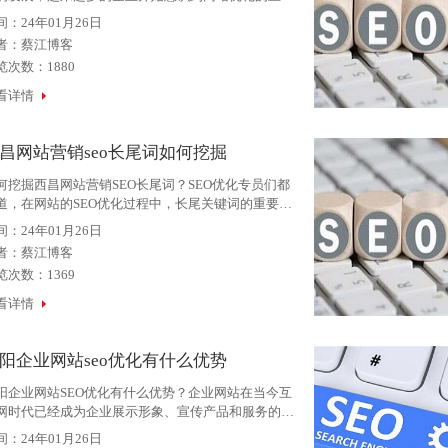
。然而，一些企业在实施SEO优化策略时，会遇到一
间：24年01月26日
问题，比如网站收录量少等问题。这篇文章将会探讨
者：
蔡江博客
阳企业网站SE
览次数：1880
看详情
昌网站营销seo长尾词如何挖掘
何挖掘西昌网站营销SEO长尾词？SEO优化专员们都
道，在网站的SEO优化过程中，长尾关键词的重要性
容忽视。虽然每个长尾关键词每天的搜索量都不会很
间：24年01月26日
，但是长尾关键词的数量是非常庞大的，如果能够挖
者：
蔡江博客
到更多的长尾
览次数：1369
看详情
阳企业网站seo优化有什么优势
阳企业网站SEO优化有什么优势？企业网站在当今互
网时代已经成为企业展示形象、宣传产品和服务的重
展示平台。然而，如何让消费者在众多网站中选择访
间：24年01月26日