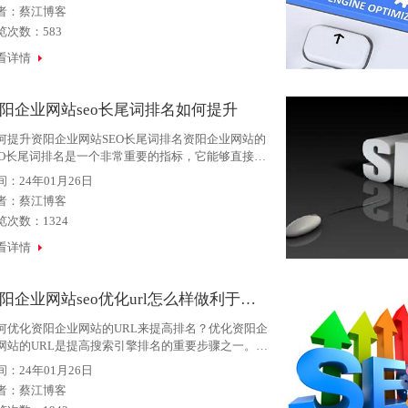
并了解自己的企业网站，就需要进行SEO优化。下
者：
蔡江博客
，我们将一一
览次数：583
看详情
阳企业网站seo长尾词排名如何提升
何提升资阳企业网站SEO长尾词排名资阳企业网站的
EO长尾词排名是一个非常重要的指标，它能够直接影
网站的流量和转化率。优化资阳企业网站的SEO长尾
间：24年01月26日
排名需要结合网站本身的特点和行业趋势，下面是一
者：
蔡江博客
实用的优化方
览次数：1324
看详情
资阳企业网站seo优化url怎么样做利于排名上升
何优化资阳企业网站的URL来提高排名？优化资阳企
网站的URL是提高搜索引擎排名的重要步骤之一。良
的URL结构可以使搜索引擎更容易理解网站的内容和
间：24年01月26日
构，从而更好地识别网站的主题和关键词。以下是关
者：
蔡江博客
如何优化资阳