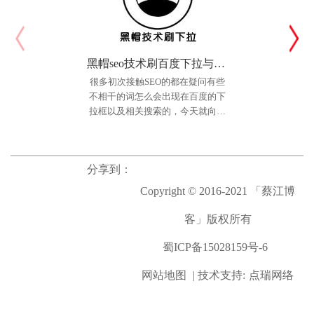
黑帽seo技术刷百度下拉与相关搜索个人实践法
很多初次接触SEO的都在疑问有些
不相干的词怎么会出现在百度的下
拉框以及相关搜索的，今天就向大
一装ERP（软件类）
家简单介绍下一个最简单也很容易
网站介绍： 成都一装科技
实现的方法，教你如何上百度下拉
有限公司是一家致力于推动家装企
选单，黑帽手法
业实现互联网信息化、智能化、模
分享到：
块化、产业化发展的高新技术企
Copyright © 2016-2021 「蔡江博
业。 公司结合云计算、大数
据、AI技术等，基于中国装修企业
客」版权所有
所面临的管理问题所研发出
蜀ICP备15028159号-6
网站地图
| 技术支持:
点瑞网络