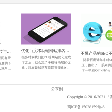
优化百度移动端网站排名方法!
黑帽seo技术刷百度下拉与相关搜索个人实践法
很多时候我们把PC端网站优化完成
疑问有些
随着百度近年来对S
了之后，就会忘了手机移动端的优
百度的下
压，推出了一系列的
化，现在是移动互联网智能化的时
天就向大
类）
界无际整站优化
了一把SEO行业的火
代，我们不管在公交，轻轨，还是
也很容易
了很多，SEO的周期
装科技
网站介绍： 四川界无际科
网站介绍： 上
在什么地方，你都会看见每个人低
百度下拉
多的SEO从业人员压
动家装企
技有限公司成立于2018年10月，是
是一家集礼品策划、
着头看手机，
的好多朋友都转
能化、模
一家集信息化、数宇化、智能化咨
发、生产、加工、销
分享到：
技术企
询和软件研发、交付&服务一体的
业礼品公司。公司所
Copyright © 2016-2
、大数
国家高新技术企业。界无际由原华
力，精益求精，多年
装修企业
为研发和市场资深管理团队创建，
经验，是一家充满活
蜀ICP备15028159号-6
发出
联合业界资深ERP&MES
理念的公司，