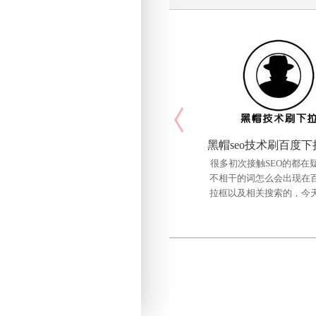
很多初次接触SEO的都在
不相干的词怎么会出现在
拉框以及相关搜索的，今
一装ERP（软件
家简单介绍下一个最简单
网站介绍： 成都一
实现的方法，教你如何上
有限公司是一家致力于推
选单，黑帽手法
业实现互联网信息化、智
块化、产业化发展的高新
业。 公司结合云计算
据、AI技术等，基于中国
所面临的管理问题所研