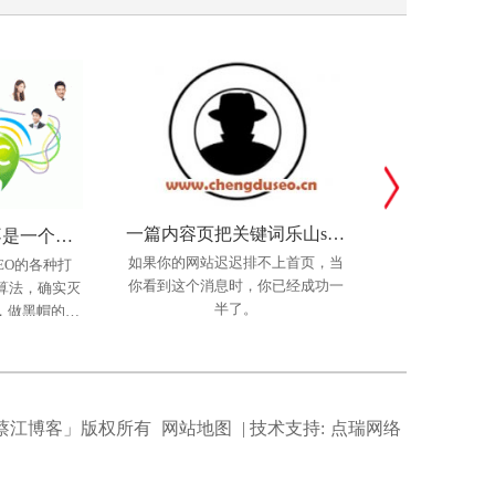
一篇内容页把关键词乐山seo优化排名到第一！！
不懂产品的SEO不是一个好运营，SEO高手必修
如果你的网站迟迟排不上首页，当
SEO优化老铁
EO的各种打
你看到这个消息时，你已经成功一
不断调整用户比
算法，确实灭
上鼎文泰礼品定制关键词优化
未视创画(设计类)
半了。
所处于优化边缘
，做黑帽的死
掉;以前优化套
拉长，越来越
鼎文泰礼品
网站介绍： 未视创画专注
果，我们需得研
力倍增，身边
设计、模具开
市场品牌化研究于探索，我们坚持
来竞争
行，最典
售为一体的专
以目标用户的认知+感知为基础，
有成员不懈努
建立系统化的品牌商业系统，协助
021 「蔡江博客」版权所有
网站地图
| 技术支持:
点瑞网络
来积累了丰富
合作伙伴建立生态链，提升市场综
力和成熟经营
合竞争水准。未视创画倡导共创同
针对客户
享的合作理念，核心团